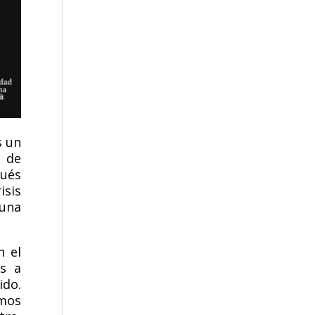
s un
d de
ués
isis
 una
n el
s a
ido.
mos