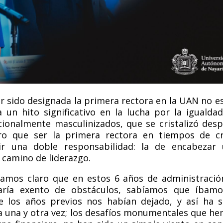
r sido designada la primera rectora en la UAN no e
 un hito significativo en la lucha por la igualda
ionalmente masculinizados, que se cristalizó
desp
ro que ser la primera rectora en tiempos de cr
umir una doble responsabilidad: la de encabezar
r camino de liderazgo.
íamos claro que en estos 6 años de administració
rí
a exento de obst
áculos, s
ab
íamos que í
bamo
 los años previos nos habían dejado, y así ha s
una y otra vez; los desafí
os monumentales
que he