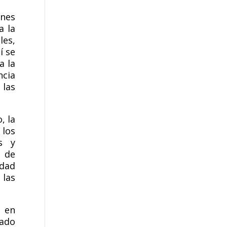
enes
a la
les,
í se
a la
ncia
 las
, la
 los
s y
s de
dad
las
 en
tado