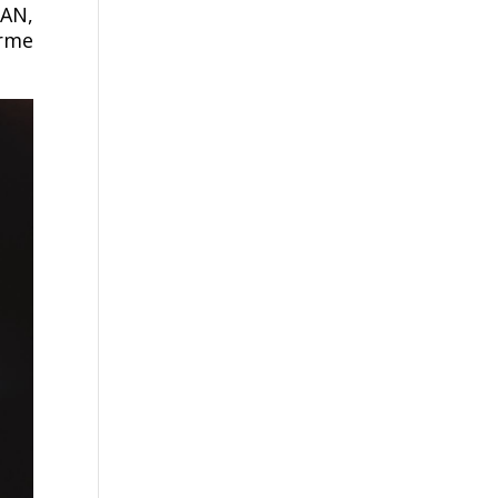
UAN,
irme