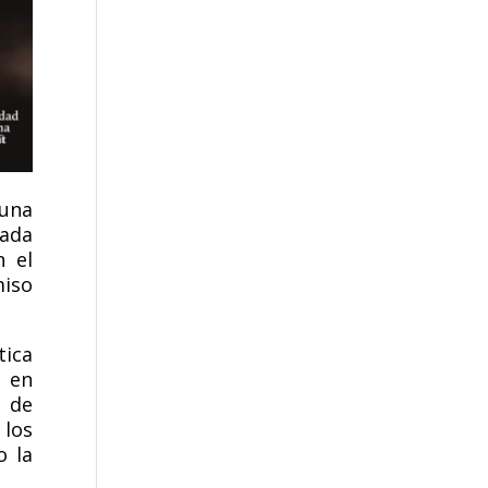
 una
cada
n el
miso
tica
a en
o de
 los
o la