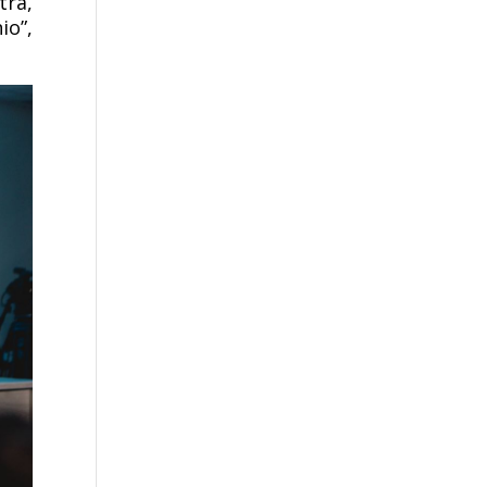
tra,
io”,