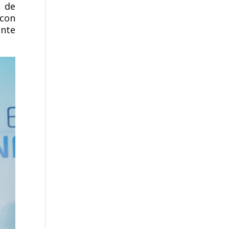
, de
 con
ente