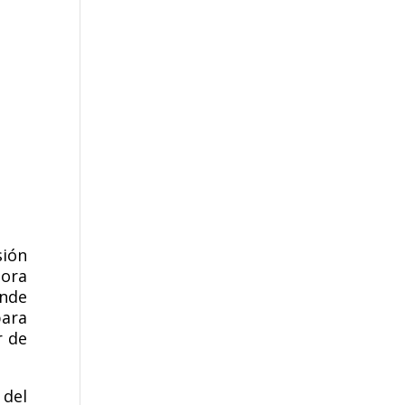
sión
tora
onde
para
r de
 del