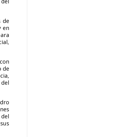
 del
s de
y en
para
ial,
 con
o de
cia,
 del
edro
ones
 del
 sus