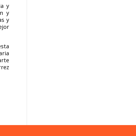
ia y
n y
as y
ejor
esta
aria
arte
rrez