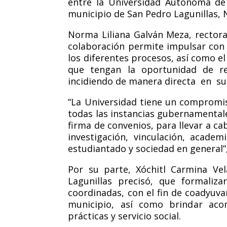
entre la Universidad Autónoma de
municipio de San Pedro Lagunillas, N
Norma Liliana Galv
án Meza, rectora
colaboración permite impulsar con 
los diferentes procesos, así como e
que tengan la oportunidad de real
incidiendo de manera directa en su
“La Universidad tiene un compromis
todas las instancias gubernamentale
firma de convenios, para llevar a ca
investigación, vinculación, academ
estudiantado y sociedad en general”,
Por su parte, Xóchitl Carmina Ve
Lagunillas precisó, que formaliza
coordinadas, con el fin de coadyuvar
municipio, así como brind
ar aco
prácticas y servicio social.