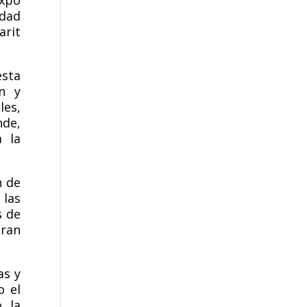
idad
arit
esta
ón y
les,
nde,
a la
n de
 las
s de
bran
as y
o el
o la