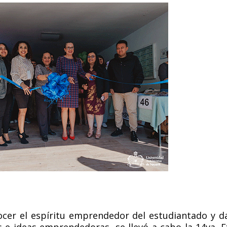
ocer el espíritu emprendedor del estudiantado y d
 e ideas emprendedoras, se llevó a cabo la 14va. 