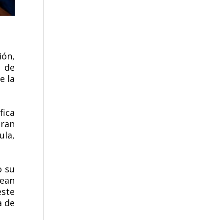
ón,
o de
e la
fica
gran
ula,
o su
ean
este
a de