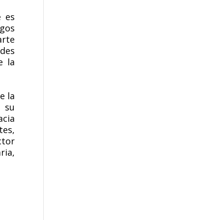
e es
igos
arte
ades
e la
e la
 su
acia
tes,
ctor
ria,