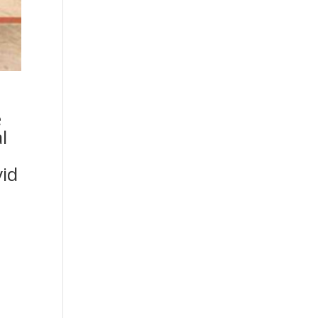
e
l
vid