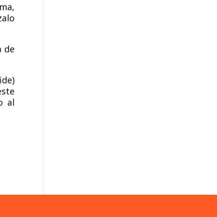
rma,
zalo
a de
ide)
este
o al