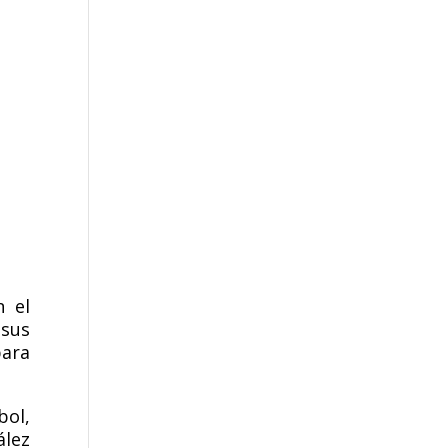
n el
 sus
para
bol,
ález